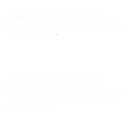
Teemme myös pienkoneille sopivia
maanrakennustöitä mm. Salaojat, pihojen
massanvaihdot, nurmikkoalueet, ojarummut,
ja muut pohjatyöt.
.
Avant 760i 2.5 tn on monipuolinen
pienkuormaaja erilaisin lisälaittein
varusteltu (Kauha, trukkipiikit, kantojyrsin,
maamuokkain/jyrsin, maapora, risukoura,
lumilinko ja
aurat)