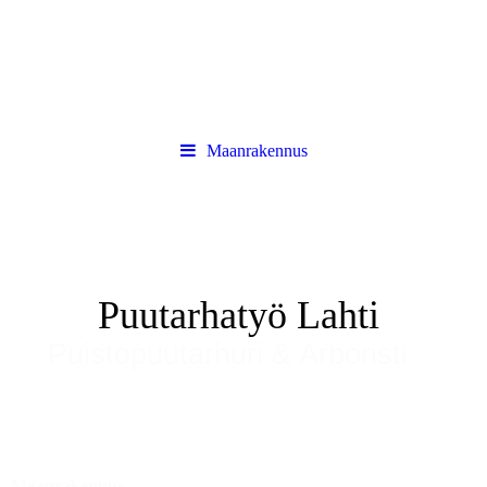
Maanrakennus
Puutarhatyö Lahti
Puistopuutarhuri & Arboristi
Maanrakennus