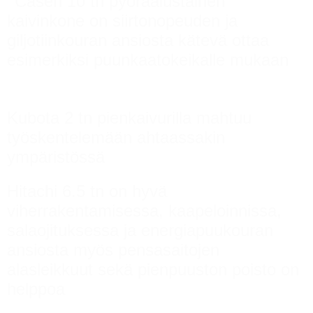
Casen 10 tn pyöräalustainen
kaivinkone on siirtonopeuden ja
giljotiinkouran ansiosta kätevä ottaa
esimerkiksi puunkaatokeikalle mukaan
Kubota 2 tn pienkaivurilla mahtuu
työskentelemään ahtaassakin
ympäristössä
Hitachi 6.5 tn on hyvä
viherrakentamisessa, kaapeloinnissa,
salaojituksessa ja energiapuukouran
ansiosta myös pensasaitojen
alasleikkuut sekä pienpuuston poisto on
helppoa